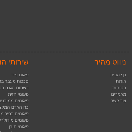
ניווט מהיר
שירותי ה
דף הבית
פיגום נייד
אודות
סככות מעבר בט
בטיחות
רשתות הגנה בטי
מאמרים
פיגומי חזית
צור קשר
פיגומים ממוכני
כח האדם המקצו
פיגומים בפיר מע
פיגומים מודולרי
פיגומי תורן