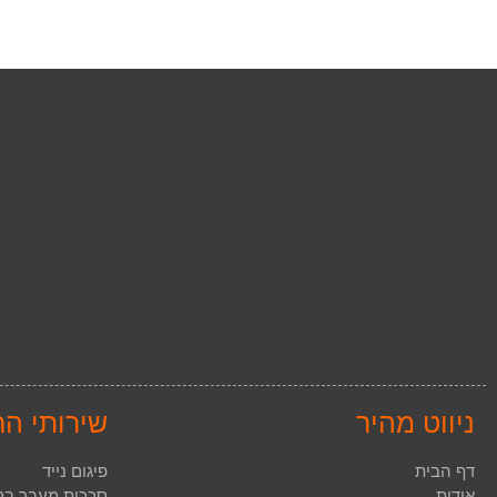
ניווט מהיר
שירותי ה
דף הבית
פיגום נייד
אודות
סככות מעבר בט