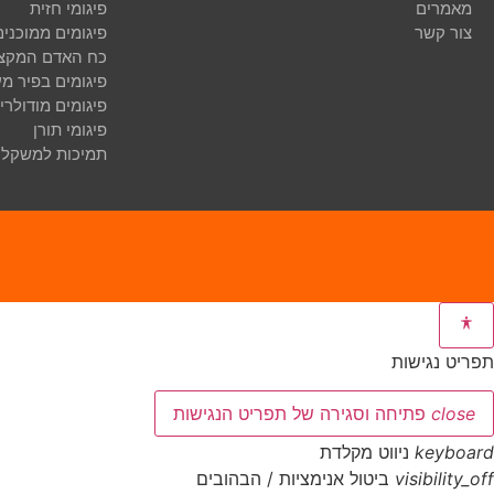
מאמרים
פיגומי חזית
צור קשר
פיגומים ממוכני
כח האדם המקצו
פיגומים בפיר מע
פיגומים מודולרי
פיגומי תורן
תמיכות למשקל 
תפריט נגישות
close
פתיחה וסגירה של תפריט הנגישות
keyboard
ניווט מקלדת
visibility_off
ביטול אנימציות / הבהובים