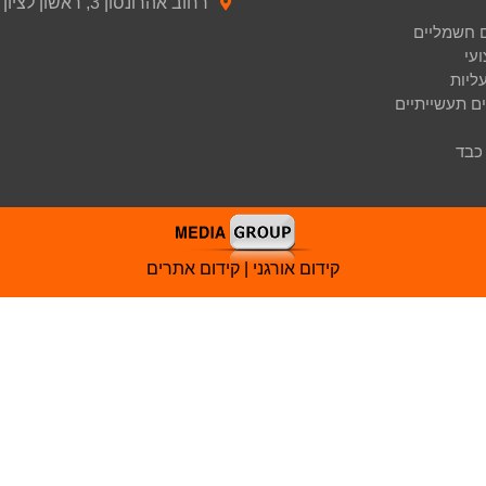
רחוב אהרונסון 3, ראשון לציון
ם חשמליים
עי
ליות
ים תעשייתיים
כבד
קידום אורגני | קידום אתרים